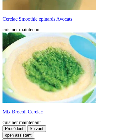
Cerelac Smoothie épinards Avocats
cuisiner maintenant
Mix Brocoli Cerelac
cuisiner maintenant
Précédent
Suivant
open assistant