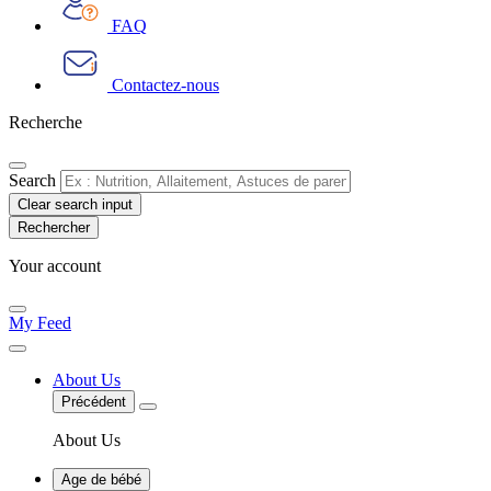
FAQ
Contactez-nous
Recherche
Search
Clear search input
Your account
My Feed
About Us
Précédent
About Us
Age de bébé