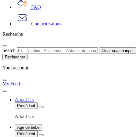
FAQ
Contactez-nous
Recherche
Search
Clear search input
Your account
My Feed
About Us
Précédent
About Us
Age de bébé
Précédent