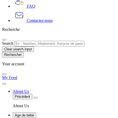
FAQ
Contactez-nous
Recherche
Search
Clear search input
Your account
My Feed
About Us
Précédent
About Us
Age de bébé