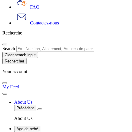
FAQ
Contactez-nous
Recherche
Search
Clear search input
Your account
My Feed
About Us
Précédent
About Us
Age de bébé