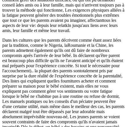
conseil àdes amis ou à leur famille, mais qui n'arrivent toujours pas à
trouver la méthode qui fonctionne, Les exigences physiques alliées à
la fatigue peuvent générer des troubles émotionnels plus extrêmes
que tout ce que les parents avaient pu imaginer, affectanttous les
aspects de leur vie: depuis leur relatkln jusqu'aux liens avec leurs
amis, leur famille et même leur travail.
Dans les cultures que les parents décrivent comme étant assez liées
par la tradition, comme le Nigeria, laRoumanie et la Chine, les
parents admettent également qu'ils ont dû faire de nombreux
compromis après l'arrivée de leur bébé. lis déclarent qu'être parent
est beaucoup plus difficile qu'ils ne l'avaient anticipé et qu'ils étaient
mal préparés pour l'expérience concrète. Si tout le nécessaire pour
l'accouchement).. la plupart des parents sontotalement pris par
surprise par la dure réalité de l'expérience concrète de la parentalité,
Des listes qui expliquent quelles fournitures acheter et comment
préparer sa maison pour le bébé existent, mais elles ne vous
expliquent pas comment gérer vos sentiments ou votre fatigue
lorsque le bébé ne s'habitue pas à une routine ou refuse de dormir,
Les manuels pratiques ou les conseils d'un péciatre peuvent être
d'une certaine utilité, mais même dans le meilleur des cas, les parents
déclarent malgré tout être dépassés par leur adorable mais
abselument imprévisible nouveau-né, Les jeunes parents se voient
souvent contraints de faire des compromis qu'ils n'avaient jamais
imaginé& Dès le début, un bébé a des besoins et une personnalité