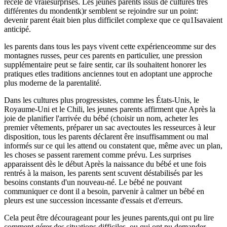
recèle de vraiesurprises. Les jeunes parents issus de cultures très
différentes du mondentk)r semblent se rejoindre sur un point:
devenir parent était bien plus difficilet complexe que ce qu1Isavaient
anticipé.
les parents dans tous les pays vivent cette expérienceomme sur des
montagnes russes, peur ces parents en particulier, une pression
supplémentaire peut se faire sentir, car ils souhaitent honorer les
pratiques etles traditions anciennes tout en adoptant une approche
plus moderne de la parentalité.
Dans les cultures plus progressistes, comme les États-Unis, le
Royaume-Uni et le Chili, les jeunes parents affirment que Après la
joie de planifier l'arrivée du bébé (choisir un nom, acheter les
premier vêtements, préparer un sac avectoutes les resseurces à leur
disposition, tous les parents déclarent êre insuffisamment ou mal
informés sur ce qui les attend ou constatent que, même avec un plan,
les choses se passent rarement comme prévu. Les surprises
apparaissent dès le début Après la naissance du bébé et une fois
rentrés à la maison, les parents sent scuvent déstabilisés par les
besoins constants d'un nouveau-né. Le bébé ne pouvant
communiquer ce dont il a besoin, parvenir à calmer un bébé en
pleurs est une succession incessante d'essais et d'erreurs.
Cela peut être décourageant pour les jeunes parents,qui ont pu lire
comment gérer des situations difficiles, ou qui ont pu demander