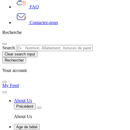
FAQ
Contactez-nous
Recherche
Search
Clear search input
Your account
My Feed
About Us
Précédent
About Us
Age de bébé