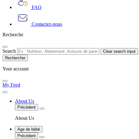
FAQ
Contactez-nous
Recherche
Search
Clear search input
Your account
My Feed
About Us
Précédent
About Us
Age de bébé
Précédent